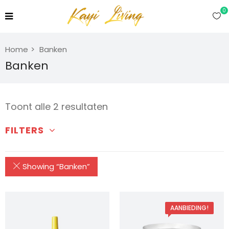
0
Home
Banken
Banken
Gesorteerd
Toont alle 2 resultaten
op
FILTERS
populariteit
Showing “
Banken
”
AANBIEDING!