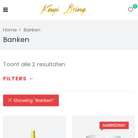
0
Home
Banken
Banken
Gesorteerd
Toont alle 2 resultaten
op
FILTERS
prijs:
hoog
Showing “
Banken
”
naar
laag
AANBIEDING!