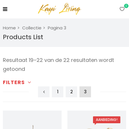
0
Home
Collectie
Pagina 3
Products List
Resultaat 19–22 van de 22 resultaten wordt
Gesorteerd
getoond
op
FILTERS
gemiddelde
1
2
3
waardering
AANBIEDING!