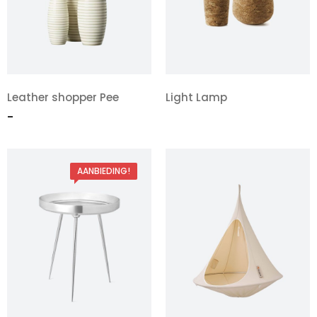
Leather shopper Pee
Light Lamp
Prijsklasse:
-
$25.00
tot
AANBIEDING!
$30.00