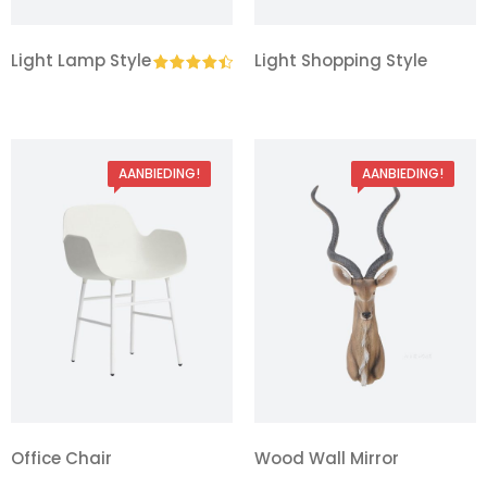
Light Lamp Style
Light Shopping Style
Gewaardeerd
Oorspronkelijke
Huidige
4.50
uit 5
prijs
prijs
was:
is:
AANBIEDING!
AANBIEDING!
$18.00.
$12.00.
Office Chair
Wood Wall Mirror